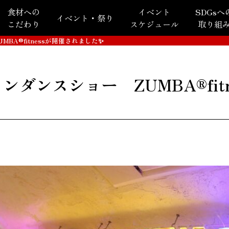
食材への
イベント
SDGsへ
イベント・祭り
こだわり
スケジュール
取り組
A®️fitnessが開催されました✨
ダンスショー ZUMBA®️fit