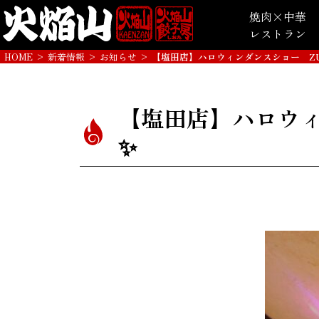
焼肉×中華
レストラン
HOME
>
新着情報
>
お知らせ
>
【塩田店】ハロウィンダンスショー ZUMB
【塩田店】ハロウィン
✨