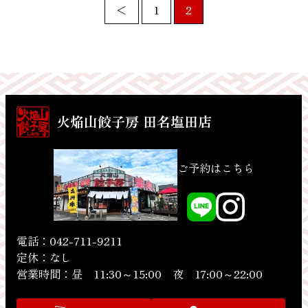
投
＜
1
2
稿
の
ペ
ー
火焔山餃子房 田名塩田店
ジ
送
ご予約はこちら
り
電話：042-711-9211
定休：なし
営業時間：昼 11:30～15:00 夜 17:00～22:00